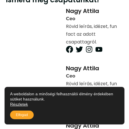
Nagy Attila
Ceo
Rövid leírás, idézet, fun
fact az adott
csapattagról.
Nagy Attila
Ceo
Rövid leírás, idézet, fun
fact az adott
A weboldalon a minőségi felhasználói élmény érdekében
csapattagról.
sütiket használunk.
Részletek
Elfogad
Nagy Attila