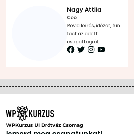
Nagy Attila
Ceo
Rövid leírás, idézet, fun
fact az adott
csapattagról.
WPKurzus UI Drótváz Csomag
Ismerd meg csapatunkat!